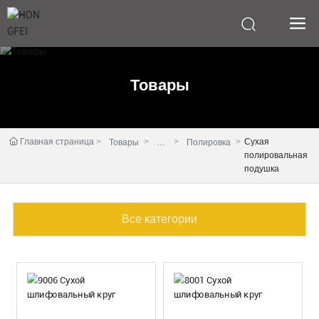
Товары
Главная страница
Сухая
Товары
Ка
Полировка
полировальная
те
подушка
го
ри
я
де
Все категории
йс
тв
ия