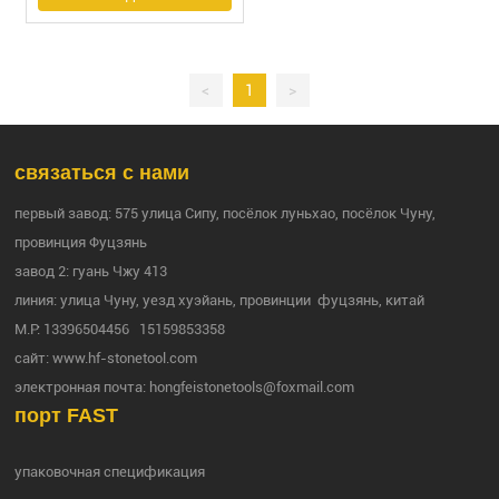
<
1
>
связаться с нами
первый завод: 575 улица Сипу, посёлок луньхао, посёлок Чуну,
провинция Фуцзянь
завод 2: гуань Чжу 413
линия: улица Чуну, уезд хуэйань, провинции фуцзянь, китай
M.P:
13396504456
15159853358
сайт:
www.hf-stonetool.com
электронная почта:
hongfeistonetools@foxmail.com
порт FAST
упаковочная спецификация